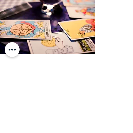
Kahve Falının
Özellikleri
Kahve falı, birçok kişi için
eğlenceli ve ilginç bir
deneyimdir. Kahve
fincanında beliren