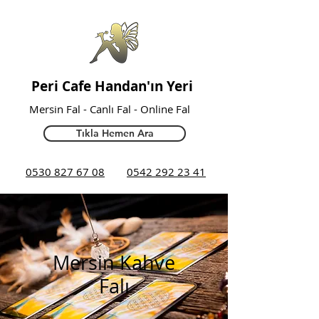
Peri Cafe Handan'ın Yeri
Mersin Fal
- Canlı Fal -
Online Fal
Tıkla Hemen Ara
0530 827 67 08
0542 292 23 41
Mersin Kahve
Falı