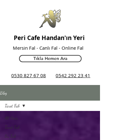
Peri Cafe Handan'ın Yeri
Mersin Fal
- Canlı Fal -
Online Fal
Tıkla Hemen Ara
0530 827 67 08
0542 292 23 41
Blog
Tarot Falı
All Posts
Tarot Falı
Su Falı